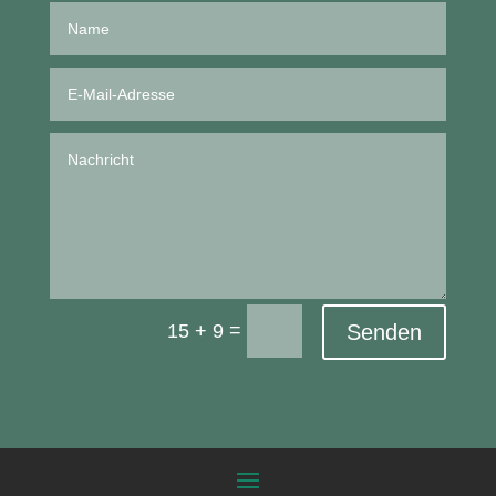
=
15 + 9
Senden